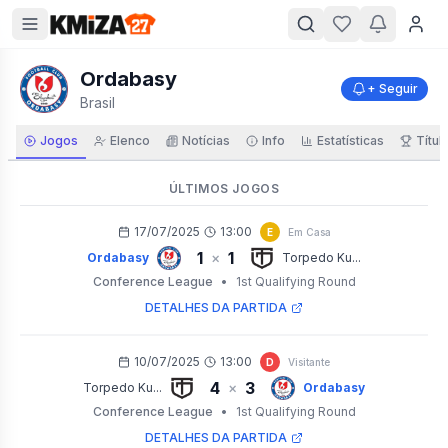
Ordabasy
+ Seguir
Brasil
Jogos
Elenco
Notícias
Info
Estatísticas
Títul
ÚLTIMOS JOGOS
17/07/2025
13:00
E
Em Casa
1
1
×
Ordabasy
Torpedo Ku...
Conference League
•
1st Qualifying Round
DETALHES DA PARTIDA
10/07/2025
13:00
D
Visitante
4
3
×
Torpedo Ku...
Ordabasy
Conference League
•
1st Qualifying Round
DETALHES DA PARTIDA