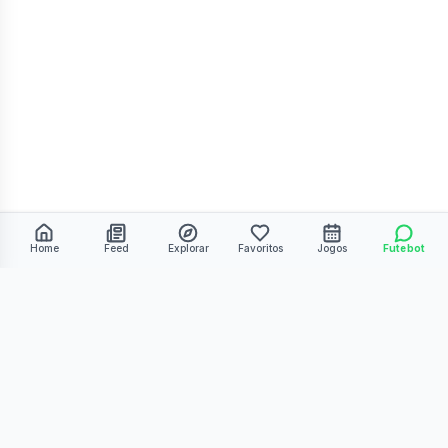
Home
Feed
Explorar
Favoritos
Jogos
Futebot
©
2026
Kmiza27. Todos os direitos reservados.
Termos de Uso
Política de Privacidade