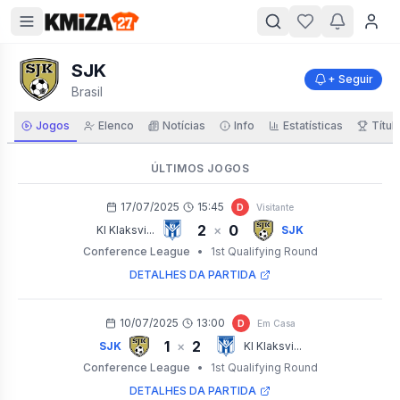
SJK
+ Seguir
Brasil
Jogos
Elenco
Notícias
Info
Estatísticas
Títul
ÚLTIMOS JOGOS
17/07/2025
15:45
D
Visitante
2
0
×
KI Klaksvi...
SJK
Conference League
•
1st Qualifying Round
DETALHES DA PARTIDA
10/07/2025
13:00
D
Em Casa
1
2
×
SJK
KI Klaksvi...
Conference League
•
1st Qualifying Round
DETALHES DA PARTIDA