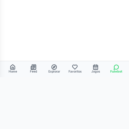
Home
Feed
Explorar
Favoritos
Jogos
Futebot
©
2026
Kmiza27. Todos os direitos reservados.
Termos de Uso
Política de Privacidade