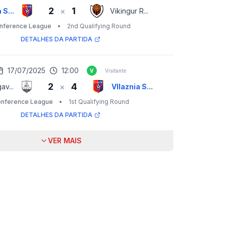
2
1
×
 S...
Vikingur R...
nference League
•
2nd Qualifying Round
DETALHES DA PARTIDA
17/07/2025
12:00
V
Visitante
2
4
×
v...
Vllaznia S...
nference League
•
1st Qualifying Round
DETALHES DA PARTIDA
VER MAIS