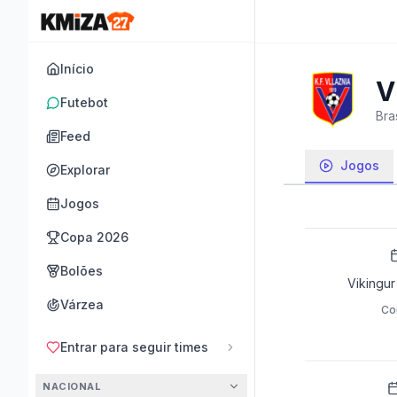
Início
V
Futebot
Bras
Feed
Jogos
Explorar
Jogos
Copa 2026
Bolões
Vikingur 
Várzea
Co
Entrar para seguir times
NACIONAL