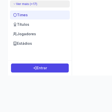
Ver mais (+
17
)
Times
Títulos
Jogadores
Estádios
Entrar
©
2026
K