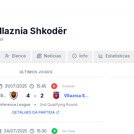
llaznia Shkodër
il
Elenco
Notícias
Info
Estatísticas
ÚLTIMOS JOGOS
31/07/2025
15:45
D
Visitante
4
2
×
R...
Vllaznia S...
nference League
•
2nd Qualifying Round
DETALHES DA PARTIDA
24/07/2025
15:30
V
Em Casa