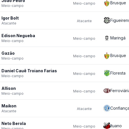
João Pedro
Brusque
Meio-campo
Meio-campo
Igor Bolt
Figueiren
Atacante
Atacante
Edison Negueba
Maringá
Meio-campo
Meio-campo
Gazão
Brusque
Meio-campo
Meio-campo
Daniel Cauê Troiano Farias
Floresta
Meio-campo
Meio-campo
Allison
Ferroviári
Meio-campo
Meio-campo
Maikon
Confianç
Atacante
Atacante
Neto Berola
Ituano
Meio-campo
Meio-campo