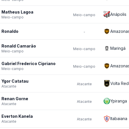
Matheus Lagoa
Anápolis
Meio-campo
Meio-campo
Ronaldo
Amazona
-
Ronald Camarão
Maringá
Meio-campo
Meio-campo
Gabriel Frederico Cipriano
Amazona
Meio-campo
Meio-campo
Ygor Catatau
Volta Re
Atacante
Atacante
Renan Gorne
Ypiranga
Atacante
Atacante
Everton Kanela
Itabaiana
Atacante
Atacante