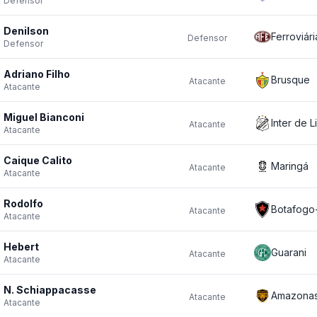
Defensor
Denilson
Ferroviári
Defensor
Defensor
Adriano Filho
Brusque
Atacante
Atacante
Miguel Bianconi
Inter de L
Atacante
Atacante
Caique Calito
Maringá
Atacante
Atacante
Rodolfo
Botafogo
Atacante
Atacante
Hebert
Guarani
Atacante
Atacante
N. Schiappacasse
Amazona
Atacante
Atacante