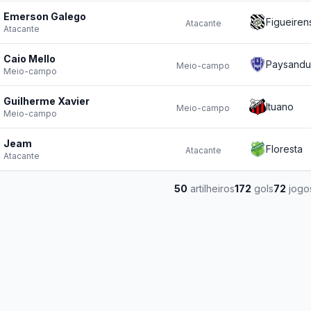
Emerson Galego
Figueiren
Atacante
Atacante
Caio Mello
Paysandu
Meio-campo
Meio-campo
Guilherme Xavier
Ituano
Meio-campo
Meio-campo
Jeam
Floresta
Atacante
Atacante
50
artilheiros
172
gols
72
jogo