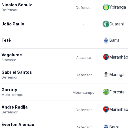
Nicolas Schulz
Ypiranga
Defensor
Defensor
João Paulo
Guarani
-
Tetê
Barra
-
Vagalume
Maranhã
Atacante
Atacante
Gabriel Santos
Maringá
Defensor
Defensor
Garraty
Floresta
Meio-campo
Meio-campo
André Radija
Maranhã
Defensor
Defensor
Éverton Alemão
Barra
Defensor