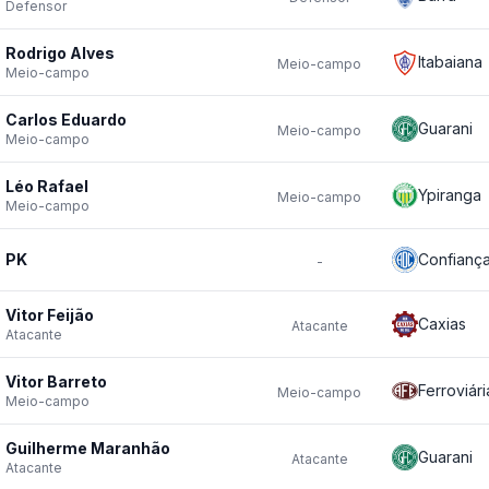
Defensor
Rodrigo Alves
Itabaiana
Meio-campo
Meio-campo
Carlos Eduardo
Guarani
Meio-campo
Meio-campo
Léo Rafael
Ypiranga
Meio-campo
Meio-campo
PK
Confianç
-
Vitor Feijão
Caxias
Atacante
Atacante
Vitor Barreto
Ferroviári
Meio-campo
Meio-campo
Guilherme Maranhão
Guarani
Atacante
Atacante