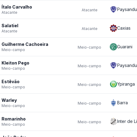
Ítalo Carvalho
Paysandu
Atacante
Atacante
Salatiel
Caxias
Atacante
Atacante
Guilherme Cachoeira
Guarani
Meio-campo
Meio-campo
Kleiton Pego
Paysandu
Meio-campo
Meio-campo
Estêvão
Ypiranga
Meio-campo
Meio-campo
Warley
Barra
Meio-campo
Meio-campo
Romarinho
Inter de L
Meio-campo
Meio-campo