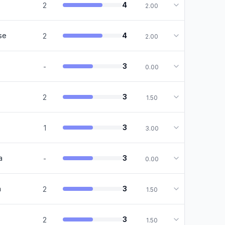
4
2
2.00
se
4
2
2.00
3
-
0.00
3
2
1.50
3
1
3.00
a
3
-
0.00
a
3
2
1.50
3
2
1.50