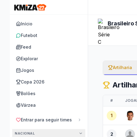
Brasileiro 
Início
Futebot
Feed
Explorar
Artilharia
Jogos
Copa 2026
Artilha
Bolões
#
JOGA
Várzea
1
Entrar para seguir times
NACIONAL
2