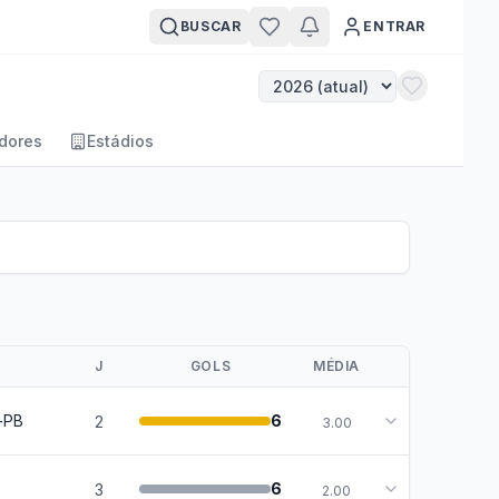
BUSCAR
ENTRAR
dores
Estádios
J
GOLS
MÉDIA
-PB
6
2
3.00
6
3
2.00