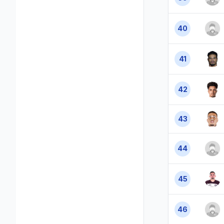
40
41
42
43
44
45
46