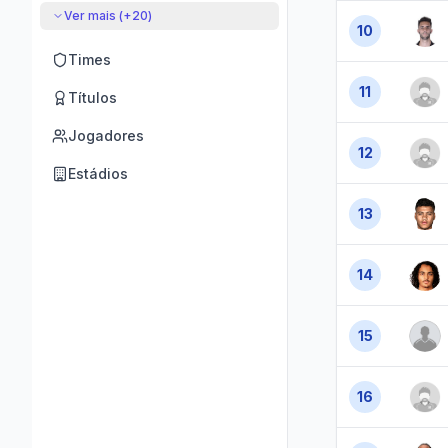
Ver mais (+
20
)
10
Times
11
Títulos
Jogadores
12
Estádios
13
14
15
16