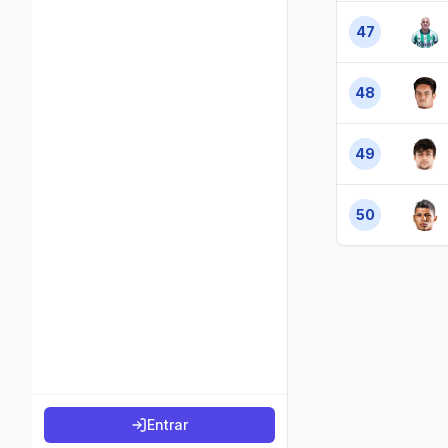
47
48
49
50
Entrar