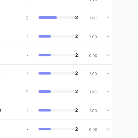
3
2
1.50
2
1
2.00
2
-
0.00
a
2
1
2.00
2
2
1.00
a
2
1
2.00
2
-
0.00