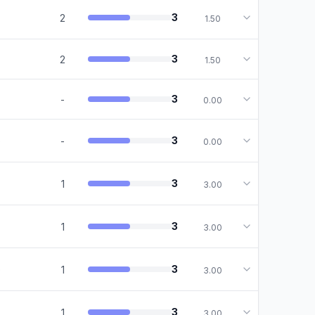
3
2
1.50
3
2
1.50
3
-
0.00
o
3
-
0.00
3
1
3.00
3
1
3.00
o
3
1
3.00
3
1
3.00