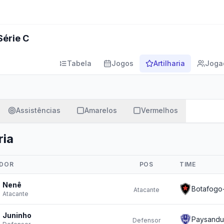
Série C
Tabela
Jogos
Artilharia
Joga
Assistências
Amarelos
Vermelhos
ria
DOR
POS
TIME
Nenê
Botafogo
Atacante
Atacante
Juninho
Paysandu
Defensor