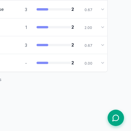
se
2
3
0.67
2
1
2.00
2
3
0.67
2
-
0.00
s