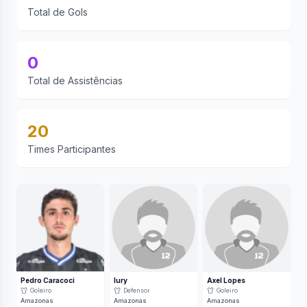
Total de Gols
0
Total de Assistências
20
Times Participantes
Pedro Caracoci
Iury
Axel Lopes
Goleiro
Defensor
Goleiro
Amazonas
Amazonas
Amazonas