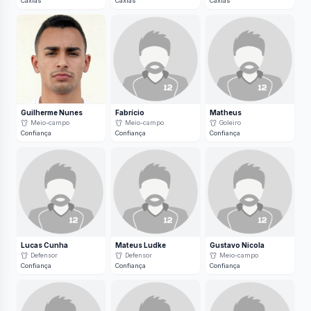
Caxias
Caxias
Caxias
Guilherme Nunes
Fabrício
Matheus
Meio-campo
Meio-campo
Goleiro
Confiança
Confiança
Confiança
Lucas Cunha
Mateus Ludke
Gustavo Nicola
Defensor
Defensor
Meio-campo
Confiança
Confiança
Confiança