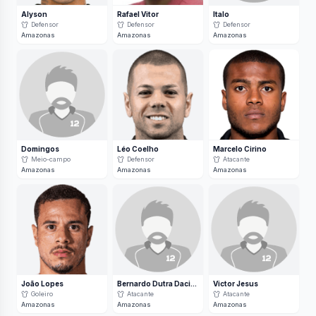
Alyson
Rafael Vitor
Italo
Defensor
Defensor
Defensor
Amazonas
Amazonas
Amazonas
Domingos
Léo Coelho
Marcelo Cirino
Meio-campo
Defensor
Atacante
Amazonas
Amazonas
Amazonas
João Lopes
Bernardo Dutra Daciolo Fonseca dos Santos
Victor Jesus
Goleiro
Atacante
Atacante
Amazonas
Amazonas
Amazonas