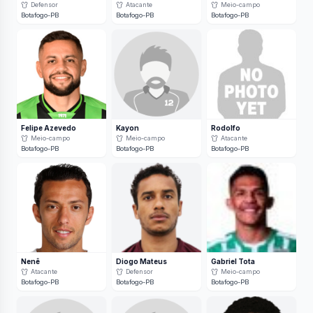
Defensor
Atacante
Meio-campo
Botafogo-PB
Botafogo-PB
Botafogo-PB
Felipe Azevedo
Kayon
Rodolfo
Meio-campo
Meio-campo
Atacante
Botafogo-PB
Botafogo-PB
Botafogo-PB
Nenê
Diogo Mateus
Gabriel Tota
Atacante
Defensor
Meio-campo
Botafogo-PB
Botafogo-PB
Botafogo-PB