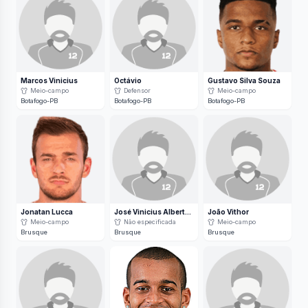
Marcos Vinicius
Octávio
Gustavo Silva Souza
Meio-campo
Defensor
Meio-campo
Botafogo-PB
Botafogo-PB
Botafogo-PB
Jonatan Lucca
José Vinicius Alberton
João Vithor
Meio-campo
Não especificada
Meio-campo
Brusque
Brusque
Brusque