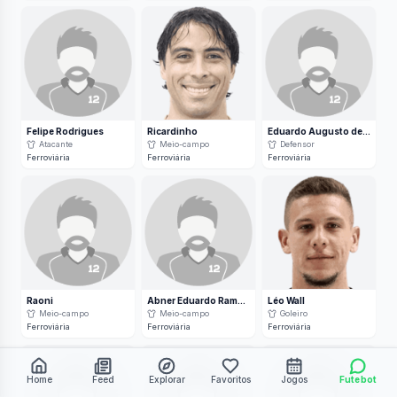
Felipe Rodrigues
Ricardinho
Eduardo Augusto de Oliveira
Atacante
Meio-campo
Defensor
Ferroviária
Ferroviária
Ferroviária
Raoni
Abner Eduardo Ramos dos Santos
Léo Wall
Meio-campo
Meio-campo
Goleiro
Ferroviária
Ferroviária
Ferroviária
Home
Feed
Explorar
Favoritos
Jogos
Futebot