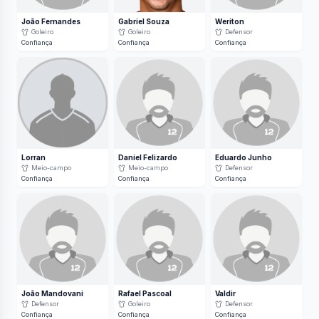
João Fernandes
Gabriel Souza
Weriton
Goleiro
Goleiro
Defensor
Confiança
Confiança
Confiança
Lorran
Daniel Felizardo
Eduardo Junho
Meio-campo
Meio-campo
Defensor
Confiança
Confiança
Confiança
João Mandovani
Rafael Pascoal
Valdir
Defensor
Goleiro
Defensor
Confiança
Confiança
Confiança