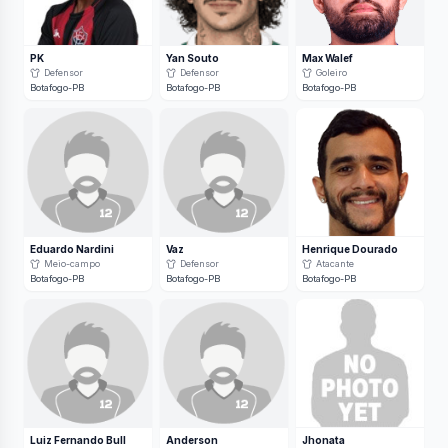
PK
Yan Souto
Max Walef
Defensor
Defensor
Goleiro
Botafogo-PB
Botafogo-PB
Botafogo-PB
Eduardo Nardini
Vaz
Henrique Dourado
Meio-campo
Defensor
Atacante
Botafogo-PB
Botafogo-PB
Botafogo-PB
Luiz Fernando Bull
Anderson
Jhonata