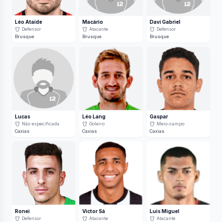
Léo Ataíde
Macário
Davi Gabriel
Defensor
Atacante
Defensor
Brusque
Brusque
Brusque
Lucas
Léo Lang
Gaspar
Não especificada
Goleiro
Meio-campo
Caxias
Caxias
Caxias
Ronei
Victor Sá
Luis Miguel
Defensor
Atacante
Atacante