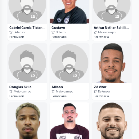
Gabriel Garcia Ticianelli
Gustavo
Arthur Nether Schilling
Defensor
Goleiro
Meio-campo
Ferroviária
Ferroviária
Ferroviária
Douglas Skilo
Allison
Zé Vitor
Meio-campo
Meio-campo
Defensor
Ferroviária
Ferroviária
Ferroviária