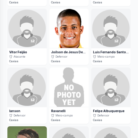
Caxias
Caxias
Caxias
Vitor Feijão
Joílson de Jesus Demétrio Cardoso
Luis Fernando Santos da Silva
Atacante
Defensor
Meio-campo
Caxias
Caxias
Caxias
Ianson
Ravanelli
Felipe Albuquerque
Defensor
Meio-campo
Defensor
Caxias
Caxias
Caxias