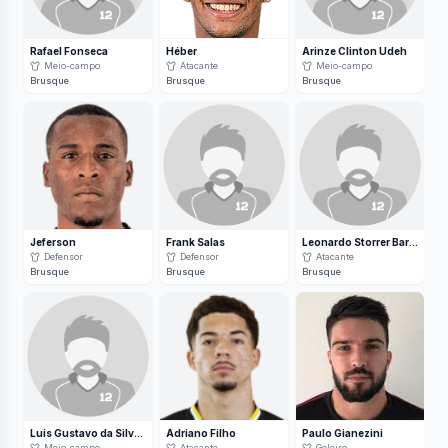
Rafael Fonseca
Héber
Arinze Clinton Udeh
Meio-campo
Atacante
Meio-campo
Brusque
Brusque
Brusque
Jeferson
Frank Salas
Leonardo Storrer Barbosa
Defensor
Defensor
Atacante
Brusque
Brusque
Brusque
Luis Gustavo da Silva Santos
Adriano Filho
Paulo Gianezini
Meio-campo
Atacante
Goleiro