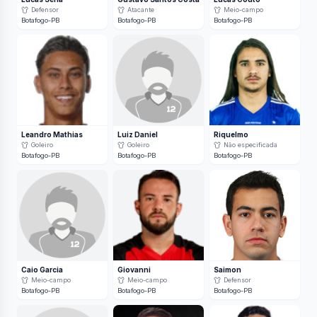
Defensor
Atacante
Meio-campo
Botafogo-PB
Botafogo-PB
Botafogo-PB
Leandro Mathias
Luiz Daniel
Riquelmo
Goleiro
Goleiro
Não especificada
Botafogo-PB
Botafogo-PB
Botafogo-PB
Caio Garcia
Giovanni
Saimon
Meio-campo
Meio-campo
Defensor
Botafogo-PB
Botafogo-PB
Botafogo-PB