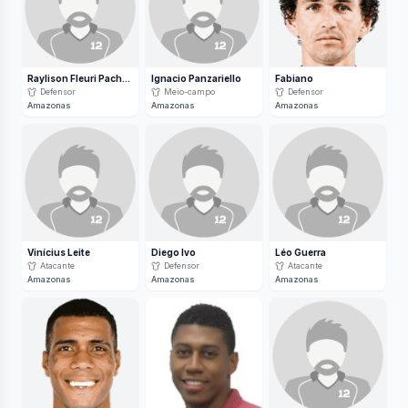
Raylison Fleuri Pacheco
Ignacio Panzariello
Fabiano
Defensor
Meio-campo
Defensor
Amazonas
Amazonas
Amazonas
Vinícius Leite
Diego Ivo
Léo Guerra
Atacante
Defensor
Atacante
Amazonas
Amazonas
Amazonas