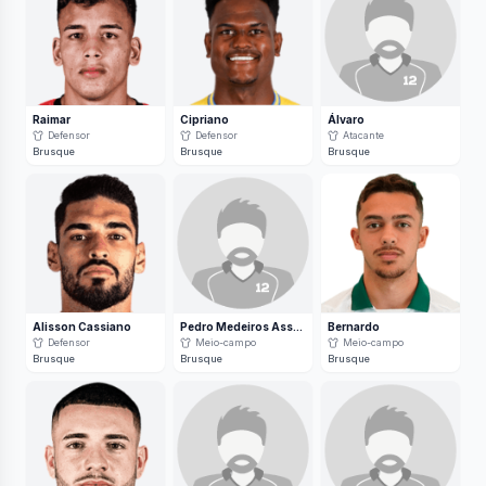
Raimar
Cipriano
Álvaro
Defensor
Defensor
Atacante
Brusque
Brusque
Brusque
Alisson Cassiano
Pedro Medeiros Assunção
Bernardo
Defensor
Meio-campo
Meio-campo
Brusque
Brusque
Brusque