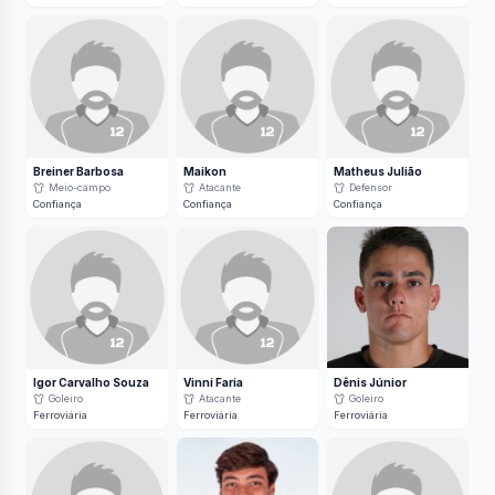
Breiner Barbosa
Maikon
Matheus Julião
Meio-campo
Atacante
Defensor
Confiança
Confiança
Confiança
Igor Carvalho Souza
Vinni Faria
Dênis Júnior
Goleiro
Atacante
Goleiro
Ferroviária
Ferroviária
Ferroviária