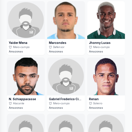
Yaider Mena
Marcondes
Jhonny Lucas
Meio-campo
Defensor
Meio-campo
Amazonas
Amazonas
Amazonas
N. Schiappacasse
Gabriel Frederico Cipriano
Renan
Atacante
Meio-campo
Goleiro
Amazonas
Amazonas
Amazonas