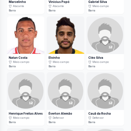
Marcelinho
Vinicius Popó
Gabriel Silva
Atacante
Atacante
Meio-campo
Barra
Barra
Barra
Natan Costa
Elvinho
Cléo Silva
Meio-campo
Meio-campo
Meio-campo
Barra
Barra
Barra
Henrique Freitas Alves
Éverton Alemão
Cauã da Rocha
Meio-campo
Defensor
Defensor
Barra
Barra
Barra