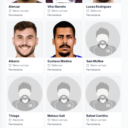
Alencar
Vitor Barreto
Lucas Rodrigues
Meio-campo
Meio-campo
Defensor
Ferroviária
Ferroviária
Ferroviária
Albano
Gustavo Medina
Sam McNee
Meio-campo
Defensor
Meio-campo
Ferroviária
Ferroviária
Ferroviária
Thiago
Mateus Gall
Rafael Carrilho
Atacante
Meio-campo
Meio-campo
Ferroviária
Ferroviária
Ferroviária