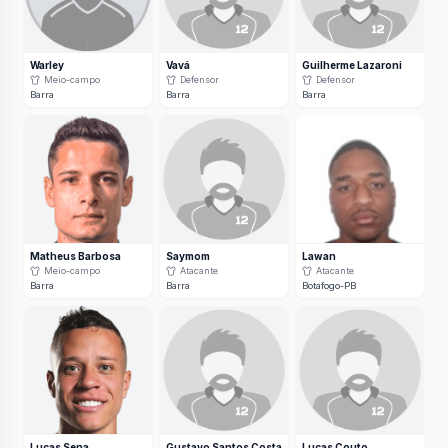
Warley
Vavá
Guilherme Lazaroni
Meio-campo
Defensor
Defensor
Barra
Barra
Barra
Matheus Barbosa
Saymom
Lawan
Meio-campo
Atacante
Atacante
Barra
Barra
Botafogo-PB
Lucas Sena
Gustavo Santos Costa
Lucas Couto