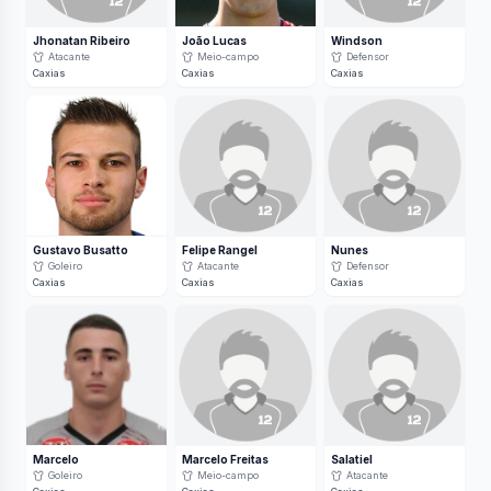
Jhonatan Ribeiro
João Lucas
Windson
Atacante
Meio-campo
Defensor
Caxias
Caxias
Caxias
Gustavo Busatto
Felipe Rangel
Nunes
Goleiro
Atacante
Defensor
Caxias
Caxias
Caxias
Marcelo
Marcelo Freitas
Salatiel
Goleiro
Meio-campo
Atacante