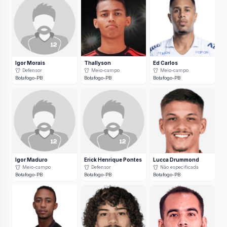
Igor Morais
Thallyson
Ed Carlos
Defensor
Meio-campo
Meio-campo
Botafogo-PB
Botafogo-PB
Botafogo-PB
Igor Maduro
Erick Henrique Pontes
Lucca Drummond
Meio-campo
Defensor
Não especificada
Botafogo-PB
Botafogo-PB
Botafogo-PB