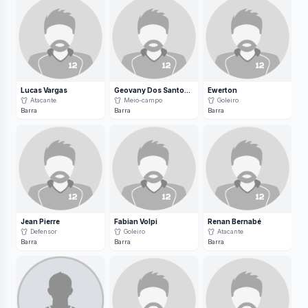
Lucas Vargas
Geovany Dos Santos Soares
Ewerton
Atacante
Meio-campo
Goleiro
Barra
Barra
Barra
Jean Pierre
Fabian Volpi
Renan Bernabé
Defensor
Goleiro
Atacante
Barra
Barra
Barra