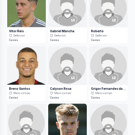
Vitor Reis
Gabriel Mancha
Roberto
Defensor
Defensor
Defensor
Caxias
Caxias
Caxias
Breno Santos
Calyson Rosa
Grígor Fernandes da Silva
Meio-campo
Meio-campo
Meio-campo
Caxias
Caxias
Caxias