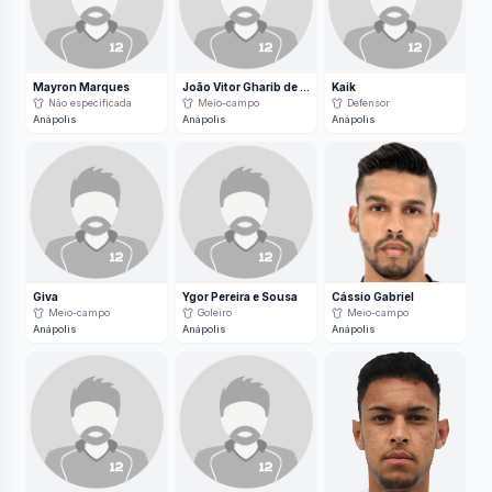
Mayron Marques
João Vitor Gharib de Moraes
Kaik
Não especificada
Meio-campo
Defensor
Anápolis
Anápolis
Anápolis
Giva
Ygor Pereira e Sousa
Cássio Gabriel
Meio-campo
Goleiro
Meio-campo
Anápolis
Anápolis
Anápolis