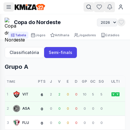
Copa do Nordeste
Tabela
Jogos
Artilharia
Jogadores
Estádios
Classificatória
Semi-finals
Grupo A
PTS
J
V
E
D
GP
GC
SG
ULTI
TIME
1
VIT
2
2
0
0
10
5
5
6
V
V
2
ASA
0
0
0
0
0
0
0
0
3
FLU
0
0
0
0
0
0
0
0