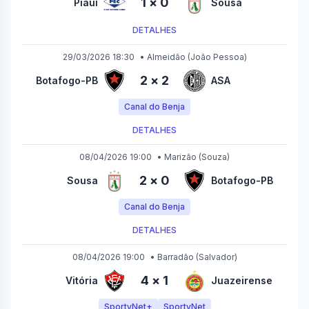
1
×
0
Piauí
Sousa
DETALHES
29/03/2026 18:30
•
Almeidão
(João Pessoa)
2
×
2
Botafogo-PB
ASA
Canal do Benja
DETALHES
08/04/2026 19:00
•
Marizão
(Souza)
2
×
0
Sousa
Botafogo-PB
Canal do Benja
DETALHES
08/04/2026 19:00
•
Barradão
(Salvador)
4
×
1
Vitória
Juazeirense
SportyNet+
SportyNet