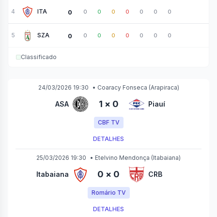
4
ITA
0
0
0
0
0
0
0
0
5
SZA
0
0
0
0
0
0
0
0
Classificado
24/03/2026 19:30
•
Coaracy Fonseca
(Arapiraca)
1
×
0
ASA
Piauí
CBF TV
DETALHES
25/03/2026 19:30
•
Etelvino Mendonça
(Itabaiana)
0
×
0
Itabaiana
CRB
Romário TV
DETALHES