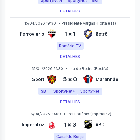
SportyNet+
SportyNet
SBT
DETALHES
15/04/2026 19:30
•
Presidente Vargas
(Fortaleza)
1
×
1
Ferroviário
Retrô
Romário TV
DETALHES
15/04/2026 21:30
•
Ilha do Retiro
(Recife)
5
×
0
Sport
Maranhão
SBT
SportyNet+
SportyNet
DETALHES
16/04/2026 19:00
•
Frei Epifânio
(Imperatriz)
1
×
3
Imperatriz
ABC
Canal do Benja