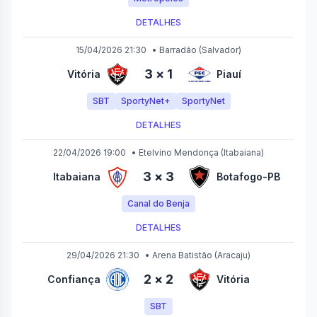
DETALHES
15/04/2026 21:30
•
Barradão
(Salvador)
3
×
1
Vitória
Piauí
SBT
SportyNet+
SportyNet
DETALHES
22/04/2026 19:00
•
Etelvino Mendonça
(Itabaiana)
3
×
3
Itabaiana
Botafogo-PB
Canal do Benja
DETALHES
29/04/2026 21:30
•
Arena Batistão
(Aracaju)
2
×
2
Confiança
Vitória
SBT