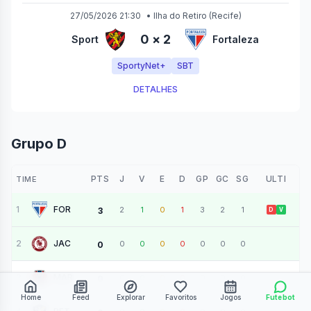
27/05/2026 21:30
•
Ilha do Retiro
(Recife)
0
×
2
Sport
Fortaleza
SportyNet+
SBT
DETALHES
Grupo D
PTS
J
V
E
D
GP
GC
SG
ULTI
TIME
1
FOR
2
1
0
1
3
2
1
3
D
V
2
JAC
0
0
0
0
0
0
0
0
3
MAR
0
0
0
0
0
0
0
0
Home
Feed
Explorar
Favoritos
Jogos
Futebot