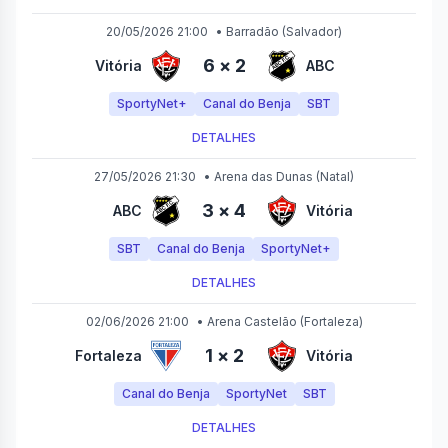
20/05/2026 21:00
•
Barradão
(Salvador)
6
×
2
Vitória
ABC
SportyNet+
Canal do Benja
SBT
DETALHES
27/05/2026 21:30
•
Arena das Dunas
(Natal)
3
×
4
ABC
Vitória
SBT
Canal do Benja
SportyNet+
DETALHES
02/06/2026 21:00
•
Arena Castelão
(Fortaleza)
1
×
2
Fortaleza
Vitória
Canal do Benja
SportyNet
SBT
DETALHES