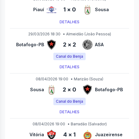
1
×
0
Piauí
Sousa
DETALHES
29/03/2026 18:30
•
Almeidão
(João Pessoa)
2
×
2
Botafogo-PB
ASA
Canal do Benja
DETALHES
08/04/2026 19:00
•
Marizão
(Souza)
2
×
0
Sousa
Botafogo-PB
Canal do Benja
DETALHES
08/04/2026 19:00
•
Barradão
(Salvador)
4
×
1
Vitória
Juazeirense