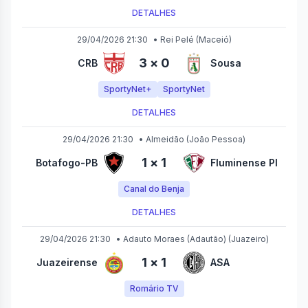
DETALHES
29/04/2026 21:30
•
Rei Pelé
(Maceió)
3
×
0
CRB
Sousa
SportyNet+
SportyNet
DETALHES
29/04/2026 21:30
•
Almeidão
(João Pessoa)
1
×
1
Botafogo-PB
Fluminense PI
Canal do Benja
DETALHES
29/04/2026 21:30
•
Adauto Moraes (Adautão)
(Juazeiro)
1
×
1
Juazeirense
ASA
Romário TV