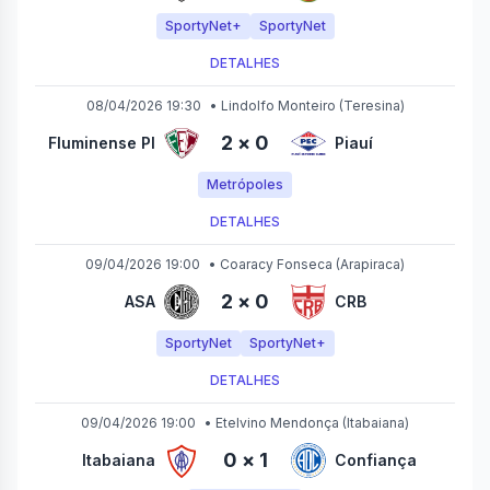
SportyNet+
SportyNet
DETALHES
08/04/2026 19:30
•
Lindolfo Monteiro
(Teresina)
2
×
0
Fluminense PI
Piauí
Metrópoles
DETALHES
09/04/2026 19:00
•
Coaracy Fonseca
(Arapiraca)
2
×
0
ASA
CRB
SportyNet
SportyNet+
DETALHES
09/04/2026 19:00
•
Etelvino Mendonça
(Itabaiana)
0
×
1
Itabaiana
Confiança