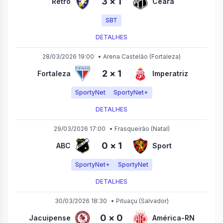
3
×
1
Retrô
Ceará
SBT
DETALHES
28/03/2026 19:00
•
Arena Castelão
(Fortaleza)
2
×
1
Fortaleza
Imperatriz
SportyNet
SportyNet+
DETALHES
29/03/2026 17:00
•
Frasqueirão
(Natal)
0
×
1
ABC
Sport
SportyNet+
SportyNet
DETALHES
30/03/2026 18:30
•
Pituaçu
(Salvador)
0
×
0
Jacuipense
América-RN