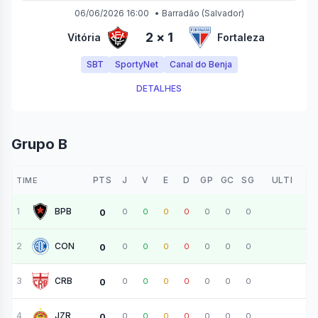
06/06/2026 16:00
•
Barradão
(Salvador)
2
×
1
Vitória
Fortaleza
SBT
SportyNet
Canal do Benja
DETALHES
Grupo B
PTS
J
V
E
D
GP
GC
SG
ULTI
TIME
1
BPB
0
0
0
0
0
0
0
0
2
CON
0
0
0
0
0
0
0
0
3
CRB
0
0
0
0
0
0
0
0
4
JZR
0
0
0
0
0
0
0
0