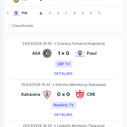
5
PIA
0
0
0
0
0
0
0
0
Classificado
24/03/2026 19:30
•
Coaracy Fonseca
(Arapiraca)
1
×
0
ASA
Piauí
CBF TV
DETALHES
25/03/2026 19:30
•
Etelvino Mendonça
(Itabaiana)
0
×
0
Itabaiana
CRB
Romário TV
DETALHES
25/03/2026 19:30
•
Lindolfo Monteiro
(Teresina)