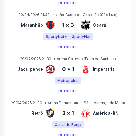
DETALHES
29/04/2026 21:30
•
João Castelo - Castelão
(São Luis)
1
×
3
Maranhão
Ceará
SportyNet+
SportyNet
DETALHES
29/04/2026 21:30
•
Arena Cajueiro
(Feira de Santana)
0
×
1
Jacuipense
Imperatriz
Metrópoles
DETALHES
29/04/2026 21:30
•
Arena Pernambuco
(São Lourenço da Mata)
2
×
1
Retrô
América-RN
Canal do Benja
DETALHES