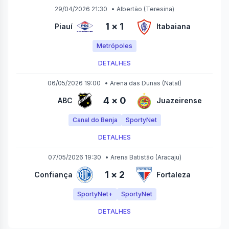
29/04/2026 21:30
•
Albertão
(Teresina)
1
×
1
Piauí
Itabaiana
Metrópoles
DETALHES
06/05/2026 19:00
•
Arena das Dunas
(Natal)
4
×
0
ABC
Juazeirense
Canal do Benja
SportyNet
DETALHES
07/05/2026 19:30
•
Arena Batistão
(Aracaju)
1
×
2
Confiança
Fortaleza
SportyNet+
SportyNet
DETALHES