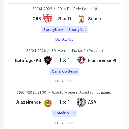
29/04/2026 21:30
•
Rei Pelé
(Maceió)
3
×
0
CRB
Sousa
SportyNet+
SportyNet
DETALHES
29/04/2026 21:30
•
Almeidão
(João Pessoa)
1
×
1
Botafogo-PB
Fluminense PI
Canal do Benja
DETALHES
29/04/2026 21:30
•
Adauto Moraes (Adautão)
(Juazeiro)
1
×
1
Juazeirense
ASA
Romário TV
DETALHES