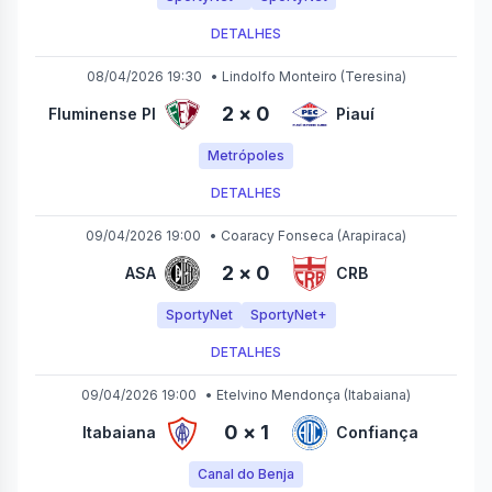
DETALHES
08/04/2026 19:30
•
Lindolfo Monteiro
(Teresina)
2
×
0
Fluminense PI
Piauí
Metrópoles
DETALHES
09/04/2026 19:00
•
Coaracy Fonseca
(Arapiraca)
2
×
0
ASA
CRB
SportyNet
SportyNet+
DETALHES
09/04/2026 19:00
•
Etelvino Mendonça
(Itabaiana)
0
×
1
Itabaiana
Confiança
Canal do Benja