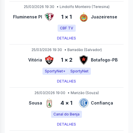
25/03/2026 19:30
•
Lindolfo Monteiro
(Teresina)
1
×
1
Fluminense PI
Juazeirense
CBF TV
DETALHES
25/03/2026 19:30
•
Barradão
(Salvador)
1
×
2
Vitória
Botafogo-PB
SportyNet+
SportyNet
DETALHES
26/03/2026 19:00
•
Marizão
(Souza)
4
×
1
Sousa
Confiança
Canal do Benja
DETALHES