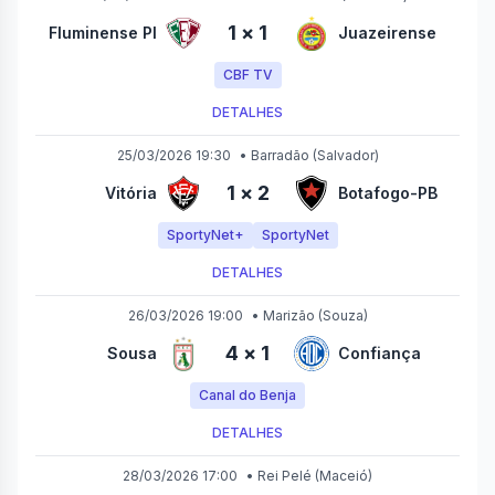
1
×
1
Fluminense PI
Juazeirense
CBF TV
DETALHES
25/03/2026 19:30
•
Barradão
(Salvador)
1
×
2
Vitória
Botafogo-PB
SportyNet+
SportyNet
DETALHES
26/03/2026 19:00
•
Marizão
(Souza)
4
×
1
Sousa
Confiança
Canal do Benja
DETALHES
28/03/2026 17:00
•
Rei Pelé
(Maceió)