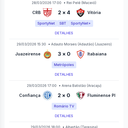
28/03/2026 17:00
•
Rei Pelé
(Maceió)
2
×
4
CRB
Vitória
SportyNet
SBT
SportyNet+
DETALHES
29/03/2026 15:30
•
Adauto Moraes (Adautão)
(Juazeiro)
3
×
0
Juazeirense
Itabaiana
Metrópoles
DETALHES
29/03/2026 17:00
•
Arena Batistão
(Aracaju)
2
×
0
Confiança
Fluminense PI
Romário TV
DETALHES
29/03/2026 18:00
•
Albertão
(Teresina)