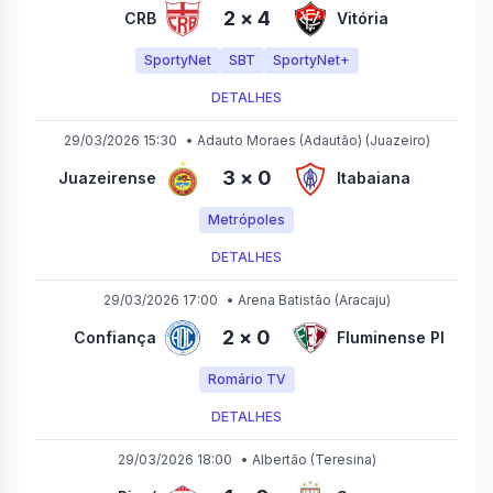
2
×
4
CRB
Vitória
SportyNet
SBT
SportyNet+
DETALHES
29/03/2026 15:30
•
Adauto Moraes (Adautão)
(Juazeiro)
3
×
0
Juazeirense
Itabaiana
Metrópoles
DETALHES
29/03/2026 17:00
•
Arena Batistão
(Aracaju)
2
×
0
Confiança
Fluminense PI
Romário TV
DETALHES
29/03/2026 18:00
•
Albertão
(Teresina)