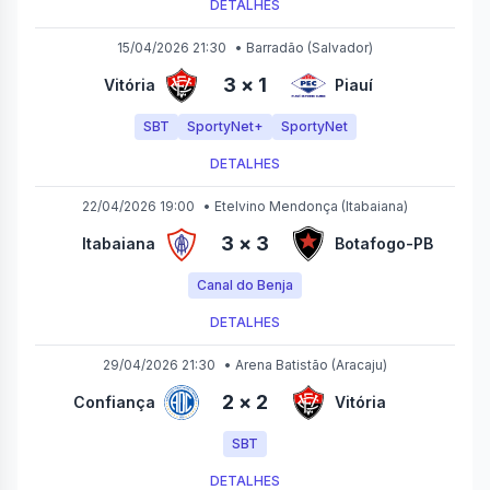
DETALHES
15/04/2026 21:30
•
Barradão
(Salvador)
3
×
1
Vitória
Piauí
SBT
SportyNet+
SportyNet
DETALHES
22/04/2026 19:00
•
Etelvino Mendonça
(Itabaiana)
3
×
3
Itabaiana
Botafogo-PB
Canal do Benja
DETALHES
29/04/2026 21:30
•
Arena Batistão
(Aracaju)
2
×
2
Confiança
Vitória
SBT
DETALHES