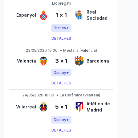
Llobregat)
Real
1
×
1
Espanyol
Sociedad
Disney+
DETALHES
23/05/2026 16:00
•
Mestalla
(Valencia)
3
×
1
Valencia
Barcelona
Disney+
DETALHES
24/05/2026 16:00
•
La Cerâmica
(Vilarreal)
Atlético de
5
×
1
Villarreal
Madrid
Disney+
DETALHES