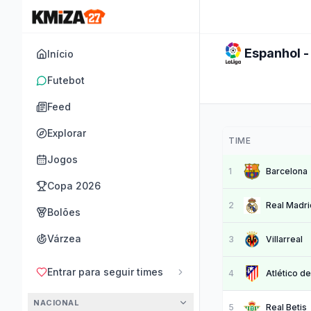
Espanhol -
Início
Futebot
Feed
Explorar
TIME
Jogos
1
Barcelona
Copa 2026
2
Real Madri
Bolões
Várzea
3
Villarreal
Entrar para seguir times
4
Atlético d
NACIONAL
5
Real Betis