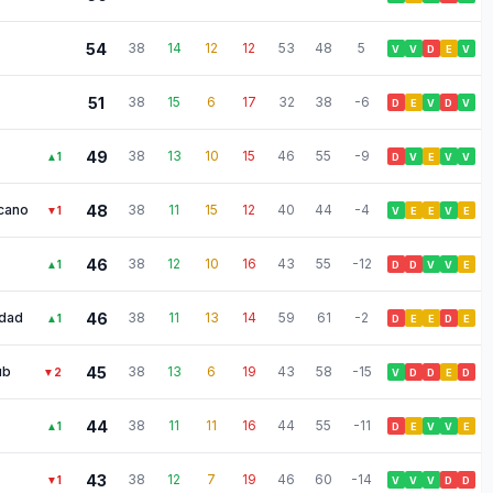
54
38
14
12
12
53
48
5
V
V
D
E
V
51
38
15
6
17
32
38
-6
D
E
V
D
V
49
38
13
10
15
46
55
-9
▲
1
D
V
E
V
V
cano
48
38
11
15
12
40
44
-4
▼
1
V
E
E
V
E
46
38
12
10
16
43
55
-12
▲
1
D
D
V
V
E
edad
46
38
11
13
14
59
61
-2
▲
1
D
E
E
D
E
ub
45
38
13
6
19
43
58
-15
▼
2
V
D
D
E
D
44
38
11
11
16
44
55
-11
▲
1
D
E
V
V
E
43
38
12
7
19
46
60
-14
▼
1
V
V
V
D
D