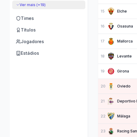
Ver mais (+
19
)
15
Elche
Times
16
Osasuna
Títulos
Jogadores
17
Mallorca
Estádios
18
Levante
19
Girona
20
Oviedo
21
Deportivo 
22
Málaga
23
Racing San