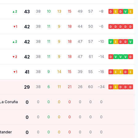
43
38
10
13
15
49
57
-8
▲
2
D
E
D
V
E
42
38
11
9
18
44
50
-6
▼
1
D
D
D
D
D
42
38
11
9
18
47
57
-10
▲
2
V
E
D
D
V
42
38
11
9
18
47
61
-14
▼
2
D
V
V
V
D
41
38
9
14
15
39
55
-16
▼
1
D
E
E
D
E
29
38
6
11
21
26
60
-34
D
E
D
D
D
La Coruña
0
0
0
0
0
0
0
0
0
0
0
0
0
0
0
0
tander
0
0
0
0
0
0
0
0