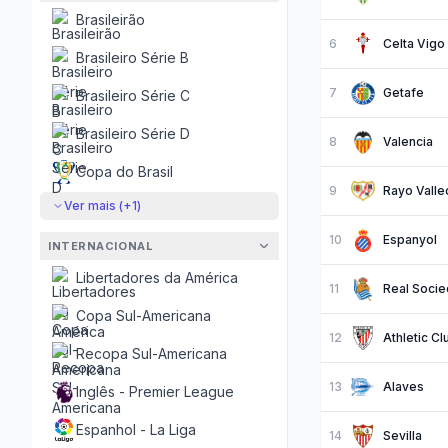
Brasileirão
6
Celta Vigo
Brasileiro Série B
7
Getafe
Brasileiro Série C
Brasileiro Série D
8
Valencia
Copa do Brasil
9
Rayo Valle
Ver mais (+
1
)
10
Espanyol
INTERNACIONAL
Libertadores da América
11
Real Soci
Copa Sul-Americana
12
Athletic Cl
Recopa Sul-Americana
13
Alaves
Inglês - Premier League
Espanhol - La Liga
14
Sevilla