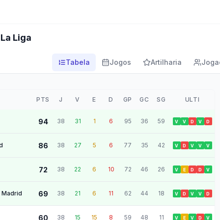
 La Liga
Tabela
Jogos
Artilharia
Joga
PTS
J
V
E
D
GP
GC
SG
ULTI
94
38
31
1
6
95
36
59
V
V
D
V
D
d
86
38
27
5
6
77
35
42
V
D
V
V
V
72
38
22
6
10
72
46
26
V
E
D
D
V
e Madrid
69
38
21
6
11
62
44
18
V
D
V
V
D
60
38
15
15
8
59
48
11
V
E
V
D
V