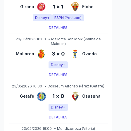
1
×
1
Girona
Elche
Disney+
ESPN (Youtube)
DETALHES
23/05/2026 16:00
•
Mallorca Son Moix
(Palma de
Maiorca)
3
×
0
Mallorca
Oviedo
Disney+
DETALHES
23/05/2026 16:00
•
Coliseum Alfonso Pérez
(Getafe)
1
×
0
Getafe
Osasuna
Disney+
DETALHES
23/05/2026 16:00
•
Mendizorroza
(Vitoria)