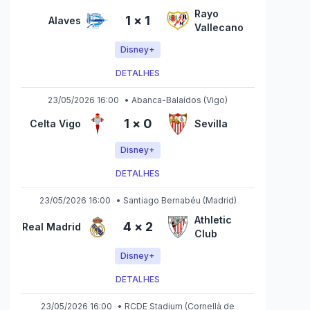
Rayo
1
×
1
Alaves
Vallecano
Disney+
DETALHES
23/05/2026 16:00
•
Abanca-Balaídos
(Vigo)
1
×
0
Celta Vigo
Sevilla
Disney+
DETALHES
23/05/2026 16:00
•
Santiago Bernabéu
(Madrid)
Athletic
4
×
2
Real Madrid
Club
Disney+
DETALHES
23/05/2026 16:00
•
RCDE Stadium
(Cornellà de