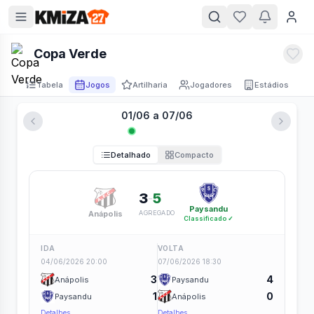
Copa Verde
Tabela
Jogos
Artilharia
Jogadores
Estádios
01/06 a 07/06
Detalhado
Compacto
3
5
-
Paysandu
Anápolis
AGREGADO
Classificado ✓
IDA
VOLTA
04/06/2026 20:00
07/06/2026 18:30
3
4
Anápolis
Paysandu
1
0
Paysandu
Anápolis
Detalhes
Detalhes