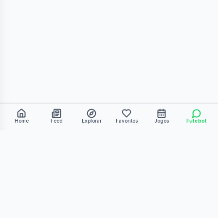
Home
Feed
Explorar
Favoritos
Jogos
Futebot
©
2026
Kmiza27. Todos os direitos reservados.
Termos de Uso
Política de Privacidade