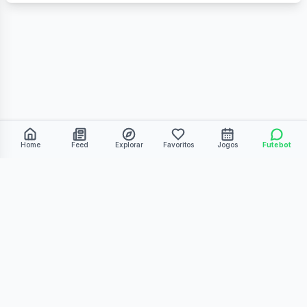
Home
Feed
Explorar
Favoritos
Jogos
Futebot
©
2026
Kmiza27. Todos os direitos reservados.
Termos de Uso
Política de Privacidade