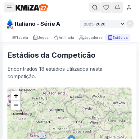
Italiano - Série A
Tabela
Jogos
Artilharia
Jogadores
Estádios
Estádios da Competição
Encontrados
18
estádios utilizados nesta
competição.
+
−